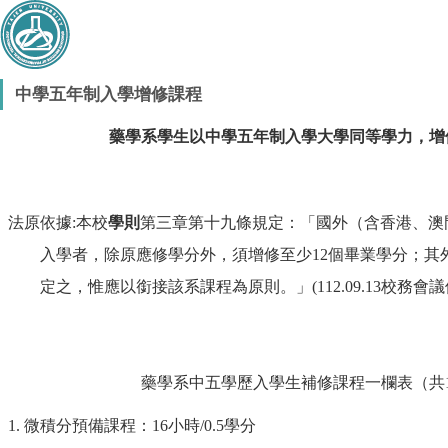
中學五年制入學增修課程
藥學系學生以中學五年制入學大學同等學力，增
法原依據
:
本校
學則
第三章第十九條規定：「國外（含香港、澳
入學者，除原應修學分外，須增修至少
12
個畢業學分；其
定之，惟應以銜接該系課程為原則。」
(112.09.13
校務會議
藥學系中五學歷入學生補修課程一欄表（共
1.
微積分預備課程：
16
小時
/0.5
學分