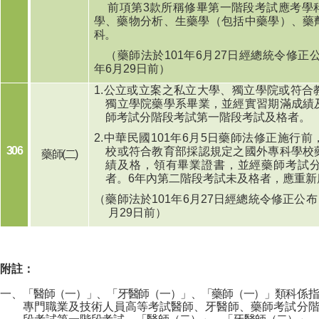
前項第
3
款所稱修畢第一階段考試應考學
學、藥物分析、生藥學（包括中藥學）、藥
科。
（藥師法於
101
年
6
月
27
日經總統令修正
年
6
月
29
日前）
1.
公立或立案之私立大學、獨立學院或符合
獨立學院藥學系畢業，並經實習期滿成績
師考試分階段考試
第一階段
考試及格者。
2.
中華民國
101
年
6
月
5
日藥師法修正施行前
306
校或符合教育部採認規定之國外專科學校
藥師
(
二
)
績及格，領有畢業證書，並經藥師考試
者。
6
年內第二階段考試未及格者，應重新
（藥師法於
101
年
6
月
27
日經總統令修正公布
月
29
日前）
附註：
一、
「醫師（一）」、「牙醫師（一）」、「藥師（一）」
類科係
專門職業及技術人員高等考試醫師、牙醫師、藥師考試分階