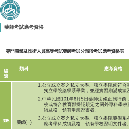
藥師考試應考資格
專門職業及技術人員高等考試藥師考試分階段考試應考資格表
類科
應考資格
編
號
1.
公立或立案之私立大學、獨立學院或符合
獨立學院藥學系畢業，並經實習期滿成績
2.
中華民國
101
年
6
月
5
日藥師法修正施行前
校或符合教育部採認規定之國外專科學校
績及格，領有畢業證書者。
3.
公立或立案之私立大學、獨立學院藥學系
305
藥師
(
一
)
應考學科成績及格，領有學校證明文件者