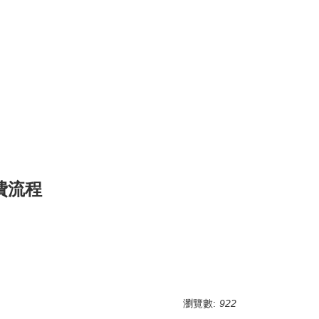
費流程
瀏覽數:
922