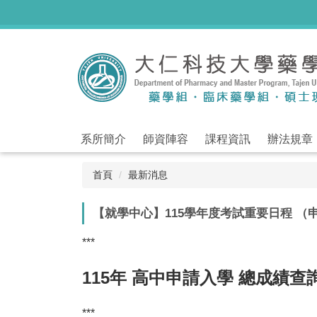
跳
到
主
要
內
容
區
系所簡介
師資陣容
課程資訊
辦法規章
首頁
最新消息
【就學中心】115學年度考試重要日程 （
***
115年 高中申請入學 總成績
***