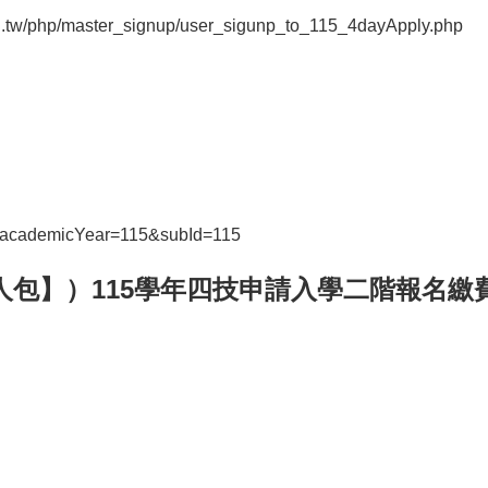
du.tw/php/master_signup/user_sigunp_to_115_4dayApply.php
php?academicYear=115&subId=115
人包】
）115學年四技申請入學二階報名繳