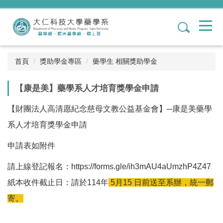
跳
到
1
主
要
內
容
首頁
獎助學金專區
藥學生 相關獎助學金
區
【康是美】藥學系人才培育獎學金申請
【財團法人高清愿紀念慈母文教公益基金會】─康是美藥學
系人才培育獎學金申請
申請表如附件
請上線登記報名：h
ttps://forms.gle/ih3mAU4aUmzhP4Z47
紙本收件截止日：請於114年
5月15 日前送至系辦，統一郵
寄。