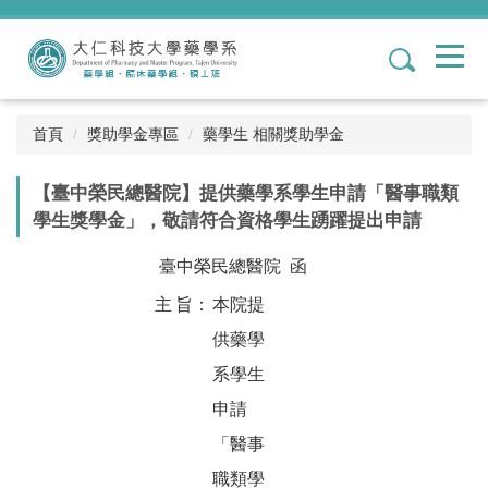
跳
到
1
主
要
內
容
首頁
獎助學金專區
藥學生 相關獎助學金
區
【臺中榮民總醫院】提供藥學系學生申請「醫事職類
學生獎學金」，敬請符合資格學生踴躍提出申請
臺中榮民總醫院 函
主
旨：
本院提
供藥學
系學生
申請
「醫事
職類學