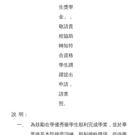
生獎學
金」，
敬請貴
校協助
轉知符
合資格
學生踴
躍提出
申請，
請查
照。
說
明：
一、
為鼓勵在學優秀藥學生順利完成學業，並於畢
業後至本院接受訓練，順利接軌職場，提供藥