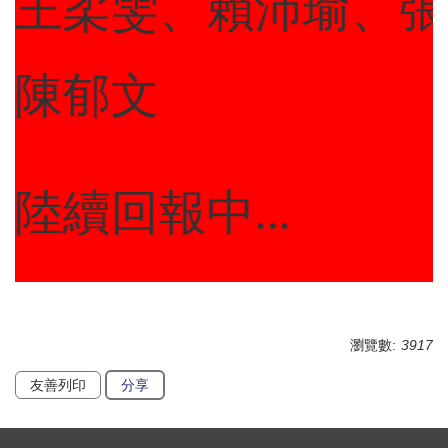
王柔雯、賴沛瑜、張
陳郁文
陸續回報中...
瀏覽數:
3917
友善列印
分享