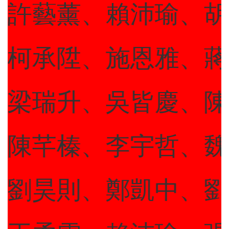
許藝薰、賴沛瑜、胡
柯承陞、施恩雅、蔣
梁瑞升、吳皆慶、陳
陳芊榛、李宇哲、魏
劉昊則、鄭凱中、劉