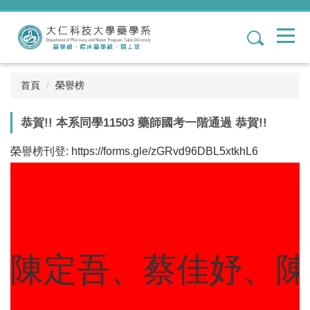
跳
到
1
主
要
內
容
首頁
榮譽榜
區
恭賀!! 本系同學11503 藥師國考一階通過 恭賀!!
榮譽榜刊登:
https://forms.gle/zGRvd96DBL5xtkhL6
陳定吾、蔡佳妤、陳