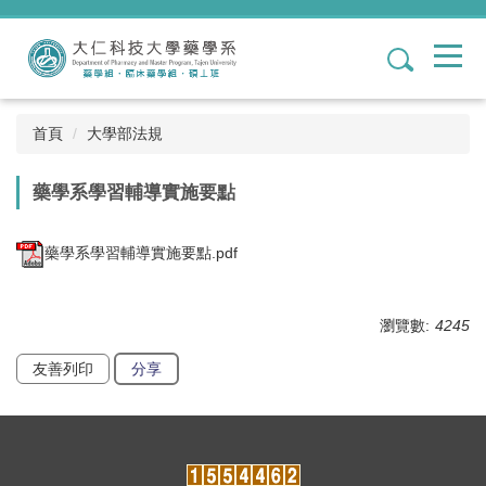
跳
到
1
主
要
內
容
首頁
大學部法規
區
藥學系學習輔導實施要點
藥學系學習輔導實施要點.pdf
瀏覽數:
4245
友善列印
分享