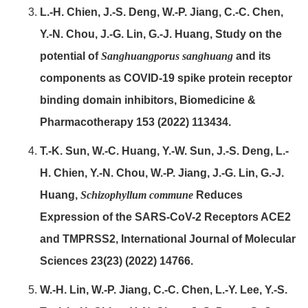
L.-H. Chien, J.-S. Deng, W.-P. Jiang, C.-C. Chen,
Y.-N. Chou, J.-G. Lin, G.-J. Huang, Study on the
potential of
Sanghuangporus sanghuang
and its
components as COVID-19 spike protein receptor
binding domain inhibitors, Biomedicine &
Pharmacotherapy 153 (2022) 113434.
T.-K. Sun, W.-C. Huang, Y.-W. Sun, J.-S. Deng, L.-
H. Chien, Y.-N. Chou, W.-P. Jiang, J.-G. Lin, G.-J.
Huang,
Schiz
ophyllum commune
Reduces
Expression of the SARS-CoV-2 Receptors ACE2
and TMPRSS2, International Journal of Molecular
Sciences 23(23) (2022) 14766.
W.-H. Lin, W.-P. Jiang, C.-C. Chen, L.-Y. Lee, Y.-S.