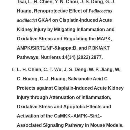
Tsai, L.-H. Chien, Y.-N. Chou, J.-S. Deng, G.-J.
Huang, Renoprotective Effect of
Pediococcus
acidilactici
GKA4 on Cisplatin-Induced Acute
Kidney Injury by Mitigating Inflammation and
Oxidative Stress and Regulating the MAPK,
AMPK/SIRT1/NF-&kappa;B, and PI3K/AKT
Pathways, Nutrients 14(14) (2022) 2877.
L.-H. Chien, C.-T. Wu, J.-S. Deng, W.-P. Jiang, W.-
C. Huang, G.-J. Huang, Salvianolic Acid C
Protects against Cisplatin-Induced Acute Kidney
Injury through Attenuation of Inflammation,
Oxidative Stress and Apoptotic Effects and
Activation of the CaMKK–AMPK–Sirt1-
Associated Signaling Pathway in Mouse Models,