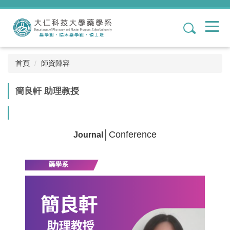
跳
到
1
主
要
內
容
首頁
師資陣容
區
簡良軒 助理教授
│
Conference
Journal