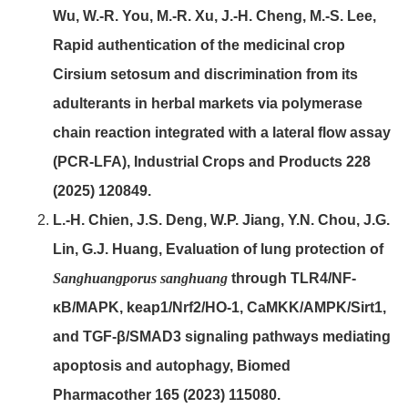
Wu, W.-R. You, M.-R. Xu, J.-H. Cheng, M.-S. Lee,
Rapid authentication of the medicinal crop
Cirsium setosum and discrimination from its
adulterants in herbal markets via polymerase
chain reaction integrated with a lateral flow assay
(PCR-LFA), Industrial Crops and Products 228
(2025) 120849.
L.-H. Chien, J.S. Deng, W.P. Jiang, Y.N. Chou, J.G.
Lin, G.J. Huang, Evaluation of lung protection of
Sanghuangporus sanghuang
through TLR4/NF-
κB/MAPK, keap1/Nrf2/HO-1, CaMKK/AMPK/Sirt1,
and TGF-β/SMAD3 signaling pathways mediating
apoptosis and autophagy, Biomed
Pharmacother 165 (2023) 115080.