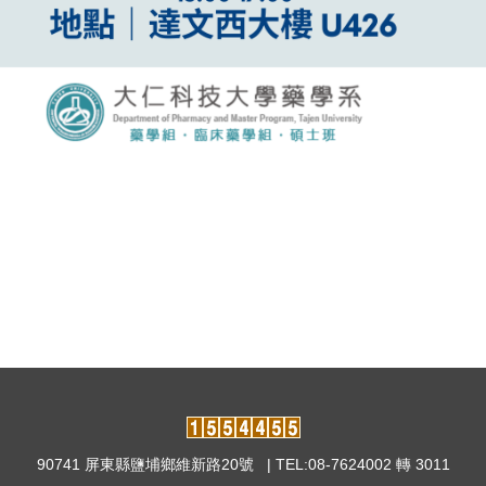
90741 屏東縣鹽埔鄉維新路20號 | TEL:08-7624002 轉 3011