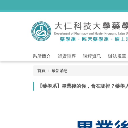
跳
到
主
要
內
容
區
系所簡介
師資陣容
課程資訊
辦法規章
首頁
最新消息
【藥學系】畢業後的你，會在哪裡？藥學