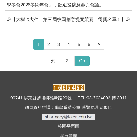
學學會2026學術年會」，歡迎投稿及參與會議。
🎉【大樹 X大仁｜第三屆校園創意提案競賽｜得獎名單！】🎉
>
1
2
3
4
5
6
Go
到
90741 屏東縣鹽埔鄉維新路20號 | TEL:08-7624002 轉 3011
網頁資料維護：藥學系辨公室 系辦助理 #3011
校園平面圖
網頁管理