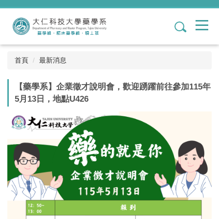
跳
到
1
主
要
內
容
首頁
最新消息
區
【藥學系】企業徵才說明會，歡迎踴躍前往參加115年
5月13日，地點U426