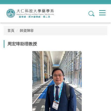
跳
到
1
主
要
內
容
首頁
師資陣容
區
周宏璋助理教授