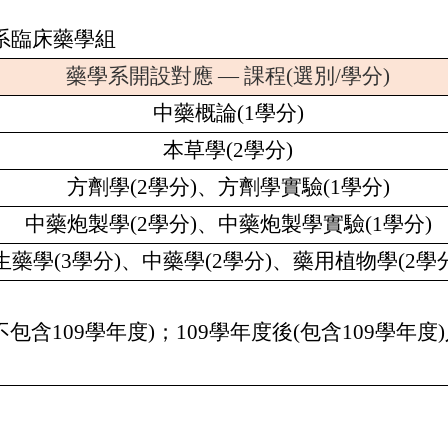
系臨床藥學組
藥學系開設對應 — 課程(選別/學分)
中藥概論
(1
學分
)
本草學
(2
學分
)
方劑學
(2
學分
)
、方劑學實驗
(1
學分
)
中藥炮製學
(2
學分
)
、中藥炮製學實驗
(1
學分
)
生藥學
(3
學分
)
、中藥學
(2
學分
)
、
藥用植物學
(2
學
不包含
109
學年度
)
；
109
學年度後
(
包含
109
學年度
)