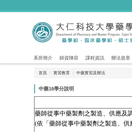
跳
到
主
要
內
容
區
系所簡介
師資陣容
課程資訊
辦法規章
首頁
實習教育
中藥實習及辦法
中藥16學分說明
藥師從事中藥製劑之製造、供應及
(依「藥師從事中藥製劑之製造、供