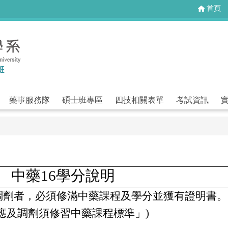
首頁
藥事服務隊
碩士班專區
四技相關表單
考試資訊
中藥
16
學分說明
調劑者，必須修滿中藥課程及學分並獲有證明書。
應及調劑須修習中藥課程標準」)