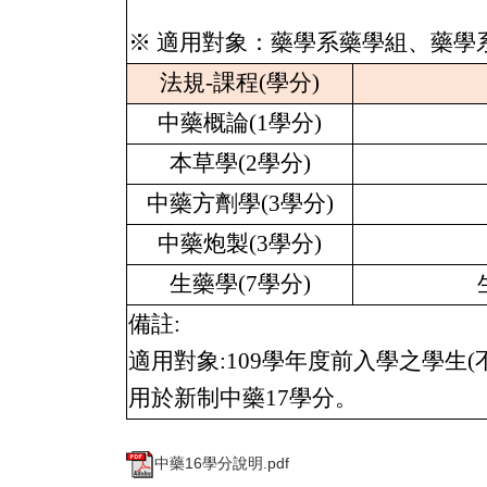
※ 適用對象：藥學系藥學組、藥學
法規-課程(學分)
中藥概論
(1
學分
)
本草學
(2
學分
)
中藥方劑學
(3
學分
)
中藥炮製
(3
學分
)
生藥學
(7
學分
)
備註:
適用對象:
109
學年度前入學之學生
(
用於新制中藥
17
學分。
中藥16學分說明.pdf