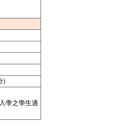
分
)
入學之學生適