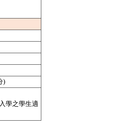
分
)
入學之學生適