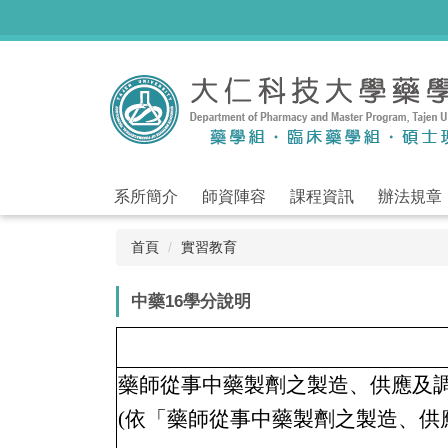
跳
到
主
要
內
容
區
系所簡介
師資陣容
課程資訊
辦法規章
首頁
實習教育
中藥16學分說明
藥師從事中藥製劑之製造、供應及
(依「藥師從事中藥製劑之製造、供