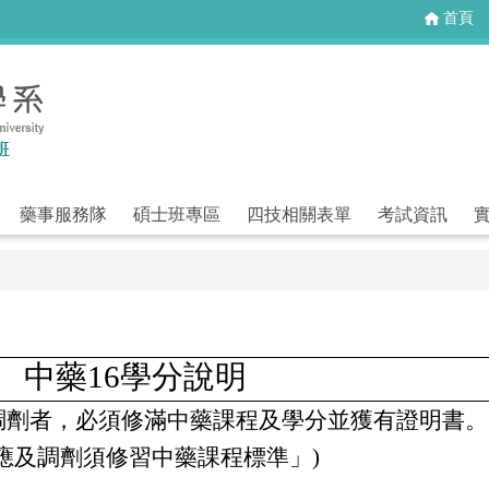
首頁
藥事服務隊
碩士班專區
四技相關表單
考試資訊
中藥
16
學分說明
調劑者，必須修滿中藥課程及學分並獲有證明書。
應及調劑須修習中藥課程標準」)