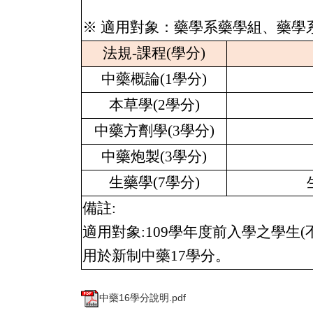
※ 適用對象：藥學系藥學組、藥學
法規-課程(學分)
中藥概論
(1
學分
)
本草學
(2
學分
)
中藥方劑學
(3
學分
)
中藥炮製
(3
學分
)
生藥學
(7
學分
)
備註:
適用對象:
109
學年度前入學之學生
(
用於新制中藥
17
學分。
中藥16學分說明.pdf