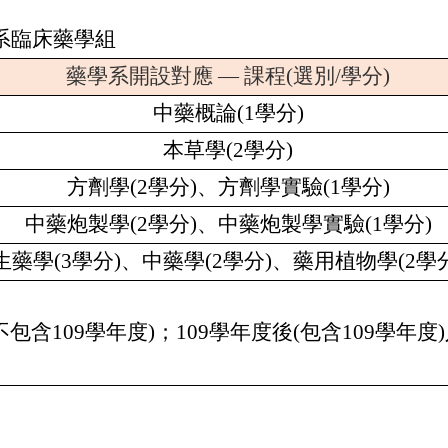
系臨床藥學組
藥學系開設對應 — 課程(選別/學分)
中藥概論
(1
學分
)
本草學
(2
學分
)
方劑學
(2
學分
)
、方劑學實驗
(1
學分
)
中藥炮製學
(2
學分
)
、中藥炮製學實驗
(1
學分
)
生藥學
(3
學分
)
、中藥學
(2
學分
)
、
藥用植物學
(2
學
不包含
109
學年度
)
；
109
學年度後
(
包含
109
學年度
)