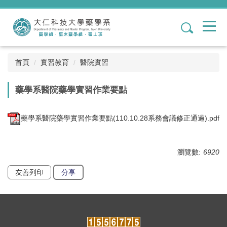
跳
到
1
主
要
內
容
首頁
實習教育
醫院實習
區
藥學系醫院藥學實習作業要點
藥學系醫院藥學實習作業要點(110.10.28系務會議修正通過).pdf
瀏覽數:
6920
友善列印
分享