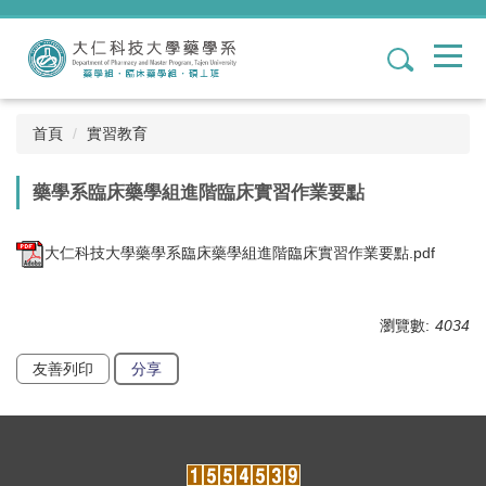
跳
到
1
主
要
內
容
首頁
實習教育
區
藥學系臨床藥學組進階臨床實習作業要點
大仁科技大學藥學系臨床藥學組進階臨床實習作業要點.pdf
瀏覽數:
4034
友善列印
分享