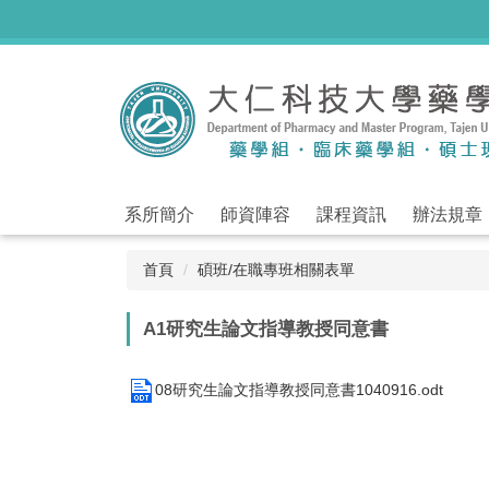
跳
到
主
要
內
容
區
系所簡介
師資陣容
課程資訊
辦法規章
首頁
碩班/在職專班相關表單
A1研究生論文指導教授同意書
08研究生論文指導教授同意書1040916.odt