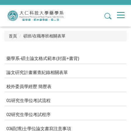
跳
到
1
主
要
內
容
首頁
碩班/在職專班相關表單
區
藥學系-碩士論文格式範本(封面+書背)
論文硏究計畫審查紀錄相關表單
校外委員學經歷 簡歷表
01研究生學位考試流程
02研究生學位考試程序
03碩(博)士學位論文書寫注意事項